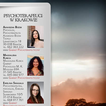
Agnieszka Bożek
Psycholog,
Psychoterapeuta
Agnieszka Bożek
Teofila
Lenartowicza 18
30-038 Kraków
tel. 662 363 222
www
Gabinet Psychoterapeutyczny
Magdalena
Kubica
Magdalena Kubica
Gabinet
Psychologa M. K.
Mogilska 69A
31-545 Kraków
tel. 695 060 977
www
Gabinet Psychoterapeutyczny
Ewelina Smagała
Psychoterapeutka,
psycholog, Ewelina
Smagała
Sławkowska 10/5
31-014 Kraków
tel. 668 917 761
www
Gabinet
Psychoterapeutyczny