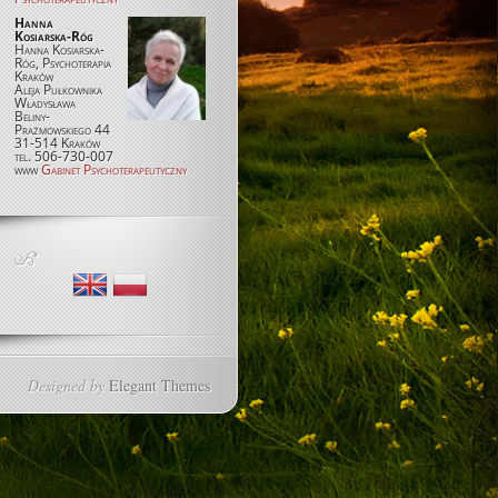
Hanna
Kosiarska-Róg
Hanna Kosiarska-
Róg, Psychoterapia
Kraków
Aleja Pułkownika
Władysława
Beliny-
Prażmowskiego 44
31-514 Kraków
tel. 506-730-007
www
Gabinet Psychoterapeutyczny
Designed by
Elegant Themes